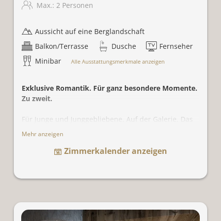
Max.: 2 Personen
Aussicht auf eine Berglandschaft
Balkon/Terrasse
Dusche
Fernseher
Minibar
Alle Ausstattungsmerkmale anzeigen
Exklusive Romantik. Für ganz besondere Momente.
Zu zweit.
Für Junge und Junggebliebene. Auf der Galerie. Das
King-Size Bett. Mit Sternenblick. Im Wohnbereich.
Mehr anzeigen
Leuchtendes Feuer vom offenen Kamin. Gegenüber
Zimmerkalender anzeigen
davon das Day Bed zur Entspannung. Von der
freistehenden Badewanne aus Bergblicke. Und als
Krönung: die eigene Kräutersauna. Separater Balkon
mit Weitblick. Berghütten.Flair. Neu inszeniert.
Anmerkung
: Chalet über 2 Etagen. Mit steiler Stiege
nach oben in den Schlafbereich. Für 2 Personen.
(Vorbereitung des Day Beds bei Belegung mit 3