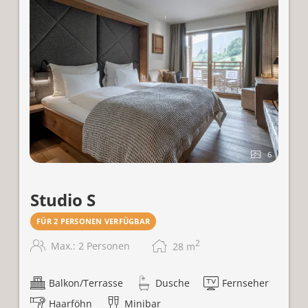
6
Studio S
FÜR 2 PERSONEN VERFÜGBAR
2
Max.: 2 Personen
28
m
Balkon/Terrasse
Dusche
Fernseher
Haarföhn
Minibar