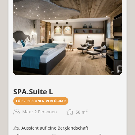
Personen)
6
SPA.Suite L
FÜR 2 PERSONEN VERFÜGBAR
2
Max.: 2 Personen
58
m
Aussicht auf eine Berglandschaft