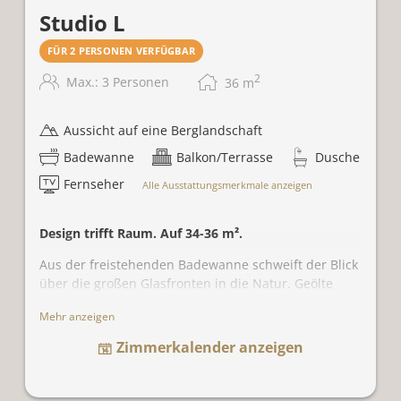
Studio L
FÜR 2 PERSONEN VERFÜGBAR
2
Max.: 3 Personen
36
m
Aussicht auf eine Berglandschaft
Badewanne
Balkon/Terrasse
Dusche
Fernseher
Alle Ausstattungsmerkmale anzeigen
Design trifft Raum. Auf 34-36 m².
Aus der freistehenden Badewanne schweift der Blick
über die großen Glasfronten in die Natur. Geölte
Holzböden, mit Leinen und Eisen bezogene Wände
Mehr anzeigen
und Naturmaterialien wie Wolle und Leinen auf dem
kuscheligen Day Bed oder im gemütlichen
Zimmerkalender anzeigen
Schaukelstuhl laden zum Verweilen ein.
Vom Balkon aus genießt man entweder den Blick
über das Tal oder, in süd-westseitige Lage, auf die