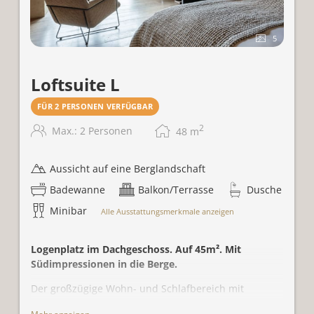
5
Loftsuite L
FÜR 2 PERSONEN VERFÜGBAR
2
Max.: 2 Personen
48
m
Aussicht auf eine Berglandschaft
Badewanne
Balkon/Terrasse
Dusche
Minibar
Alle Ausstattungsmerkmale anzeigen
Logenplatz im Dachgeschoss. Auf 45m². Mit
Südimpressionen in die Berge.
Der großzügige Wohn- und Schlafbereich mit
Sitzecke und offenem Kamin lädt zum Verweilen ein.