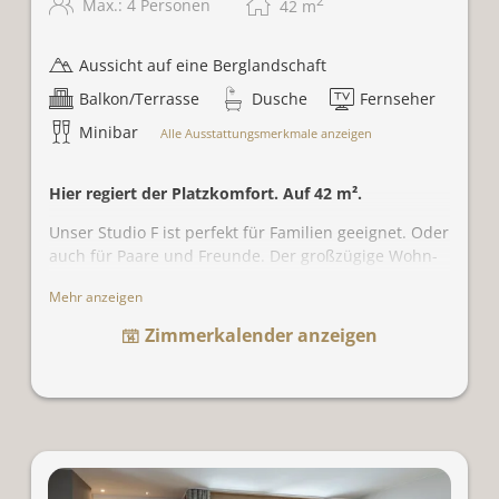
2
Max.: 4 Personen
42
m
Aussicht auf eine Berglandschaft
Balkon/Terrasse
Dusche
Fernseher
Minibar
Alle Ausstattungsmerkmale anzeigen
Hier regiert der Platzkomfort. Auf 42 m².
Unser Studio F ist perfekt für Familien geeignet. Oder
auch für Paare und Freunde. Der großzügige Wohn-
und Schlafbereich bietet mit der gemütlichen
Mehr anzeigen
Sitzecke und dem Day Bed ausreichend Raum. Für
Spiel und Spaß. Und der südseitige Balkon bietet
Zimmerkalender anzeigen
Erholung mit Aussicht in die Bergwelt.
On Top
: Ein eigenes Kuschelzimmer für 2 Kinder
oder 1 Erwachsenen (140x200 Bettgröße)
Für 2 Personen. Oder für 3 Erwachsene oder für 2
Erwachsene und 2 Kinder.