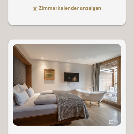
wohliges Raumgefühl. Ein komfortables Day Bed und
Zimmerkalender anzeigen
ein gemütlicher Schaukelstuhl vollenden das
Wohlsein. Geölte Holzböden. Dachterrasse mit
Beschattung.
Für 2-4 Personen. Bei 3 Personen wird das Day Bed
in ein Bett verwandelt, bei 4 Personen wird mit
einem Zustellbett erweitert.
7