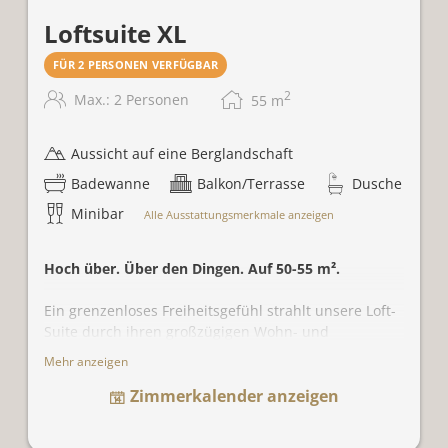
Loftsuite XL
FÜR 2 PERSONEN VERFÜGBAR
2
Max.: 2 Personen
55
m
Aussicht auf eine Berglandschaft
Badewanne
Balkon/Terrasse
Dusche
Minibar
Alle Ausstattungsmerkmale anzeigen
Hoch über. Über den Dingen. Auf 50-55 m².
Ein grenzenloses Freiheitsgefühl strahlt unsere Loft-
Suite durch ihren großzügigen Wohn- und
Schlafbereich aus. Dazu ein offener Kamin mit
Mehr anzeigen
gemütlicher Sitzecke. Eine freistehende Badewanne
Zimmerkalender anzeigen
lädt zum Träumen ein. Und das natürliche Design
mit Materialien wie Wolle und Leder vermittelt
wohlige Wärme. Wände mit Altholz- und Blattgold-