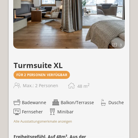
3
Turmsuite XL
FÜR 2 PERSONEN VERFÜGBAR
2
Max.: 2 Personen
48
m
Badewanne
Balkon/Terrasse
Dusche
Fernseher
Minibar
Alle Ausstattungsmerkmale anzeigen
Freiheitsgefühl. Auf 48m². Aus der