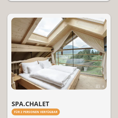
Verzierungen ergänzen den GOLDBERG-Style. Und
die Panoramaterrasse
mit Hot Tube (NEU ab Juli 24)
vollendet das Wohlgefühl.
Für 2 Personen. (Mit Zustellbett für 3 Personen)
6
SPA.CHALET
FÜR 2 PERSONEN VERFÜGBAR