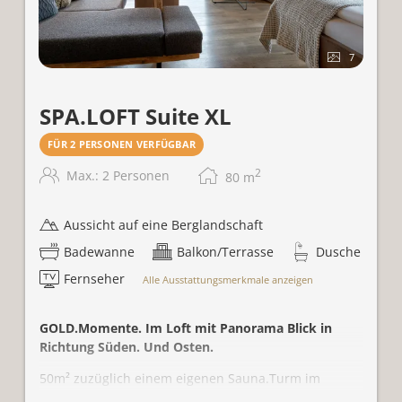
7
SPA.LOFT Suite XL
FÜR 2 PERSONEN VERFÜGBAR
2
Max.: 2 Personen
80
m
Aussicht auf eine Berglandschaft
Badewanne
Balkon/Terrasse
Dusche
Fernseher
Alle Ausstattungsmerkmale anzeigen
GOLD.Momente. Im Loft mit Panorama Blick in
Richtung Süden. Und Osten.
50m² zuzüglich einem eigenen Sauna.Turm im
Zirben-Design (Zugang über die Dachterrasse) fürs