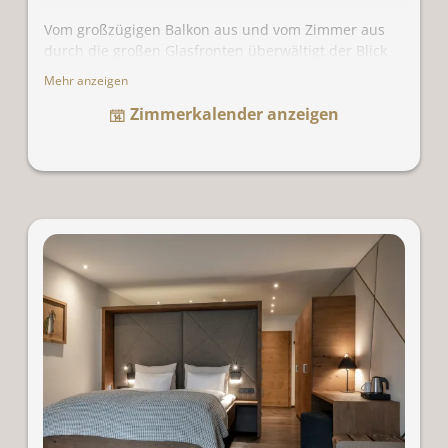
Vom großzügigen Balkon aus und vom Zimmer aus
durch die großen Glasfronten überwältigt der Blick
über das Tal oder in die Bergwelt/zum Garten. Geölte
Mehr anzeigen
Holzböden, mit Leinen und Eisen bespannte Wände,
Zimmerkalender anzeigen
ein komfortables Day Bed mit Wollbezug und ein mit
Leder bezogener, gemütlicher Schaukelstuhl
vollenden das Wohlsein.
Für 2-4 Personen. Bei 3 Personen wird das Day Bed
in ein Bett verwandelt, bei 4 Personen wird mit
einem Zustellbett erweitert.