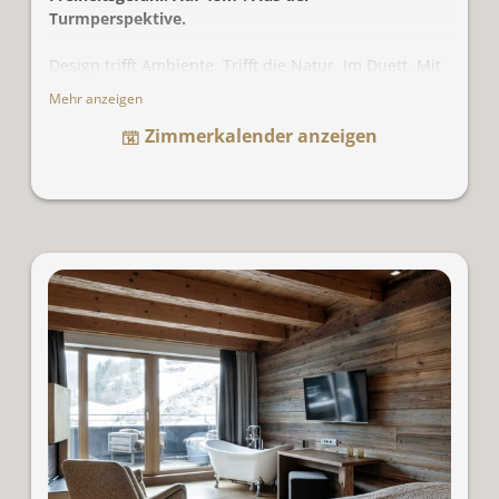
Turmperspektive.
Design trifft Ambiente. Trifft die Natur. Im Duett. Mit
einem traumhaften Weitblick durch die großen
Mehr anzeigen
Glasfronten über das Gasteiner Tal. Der große offene
Zimmerkalender anzeigen
Wohn- und Schlafbereich besticht mit seinen
Wandverzierungen aus altem Stadlholz und Lehm.
Dazu geölte Holzböden und kuschelige
Naturmaterialien wie Wolle und Leinen. Der offene
Kamin mit Sitzecke und Loungestuhl lädt zu
gemütlichen Abenden ein. Auf der großzügigen
Terrasse entsteht das Gefühl der Freiheit. Auf
entspannenden Liegen oder im Heaven-Swing. Und
im Bad kokettieren Regendusche und freistehende
Badewanne.
Für 2 Personen. Mit Zustellbett für 3 Personen
möglich