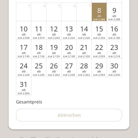
3
4
5
6
7
8
9
ab
ab
2.288
2.288
EUR
EUR
10
11
12
13
14
15
16
ab
ab
ab
ab
ab
ab
ab
2.938
2.919
2.243
2.224
2.220
2.203
2.186
EUR
EUR
EUR
EUR
EUR
EUR
EUR
17
18
19
20
21
22
23
ab
ab
ab
ab
ab
ab
ab
2.199
2.136
2.159
2.138
2.100
2.059
2.218
EUR
EUR
EUR
EUR
EUR
EUR
EUR
24
25
26
27
28
29
30
ab
ab
ab
ab
ab
ab
ab
2.228
2.245
2.262
2.258
2.262
2.059
2.055
EUR
EUR
EUR
EUR
EUR
EUR
EUR
31
ab
2.064
EUR
Gesamtpreis
Abbrechen