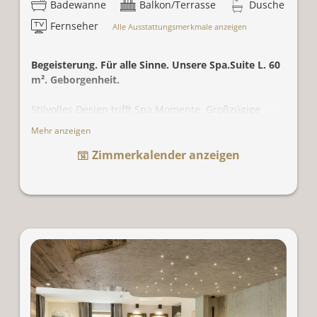
Badewanne
Balkon/Terrasse
Dusche
Fernseher
Alle Ausstattungsmerkmale anzeigen
Begeisterung. Für alle Sinne. Unsere Spa.Suite L. 60
m². Geborgenheit.
Stilvolles Design trifft Spa.Momente. Großzügige
Wohn- und Schlafwelt mit Effektfeuer und
Mehr anzeigen
freistehender Badewanne. Der Wohn- & Sitzbereich
Zimmerkalender anzeigen
ist mit einer eigenen Zimmerbar und einer feinen
Weinauswahl (nicht inkludiert) bereichert. Sound Bar
und Smart Home Technik. Mit einem großzügigen
Doppelbett unter Sternenhimmel. Begleitend dazu:
großzügige Balkone mit Heaven Swing. Und für den
SPA.Effekt: eine eigene Sauna, wahlweise finnisch, als
Infrarot oder Saunarium nutzbar.
Für 2 Personen. Mit Zustellbett für 3 Personen
möglich.