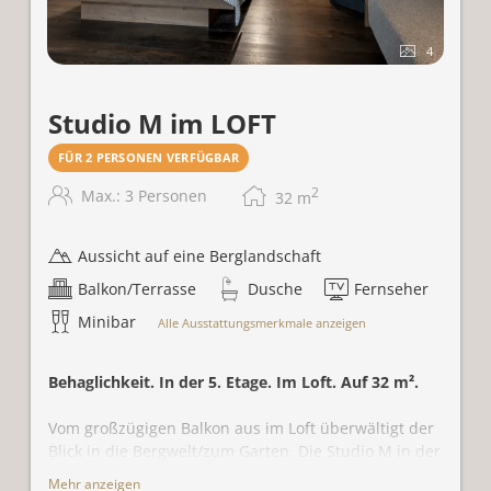
4
Studio M im LOFT
FÜR 2 PERSONEN VERFÜGBAR
2
Max.: 3 Personen
32
m
Aussicht auf eine Berglandschaft
Balkon/Terrasse
Dusche
Fernseher
Minibar
Alle Ausstattungsmerkmale anzeigen
Behaglichkeit. In der 5. Etage. Im Loft. Auf 32 m².
Vom großzügigen Balkon aus im Loft überwältigt der
Blick in die Bergwelt/zum Garten. Die Studio M in der
5. Etage verspricht aufgrund der Holzbauweise ein
Mehr anzeigen